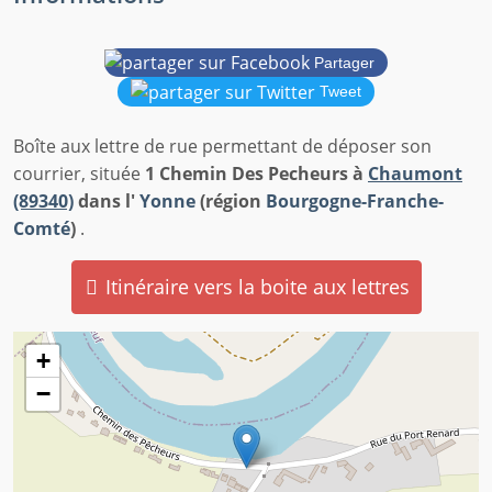
Partager
Tweet
Boîte aux lettre de rue permettant de déposer son
courrier, située
1 Chemin Des Pecheurs à
Chaumont
(89340)
dans l'
Yonne
(région
Bourgogne-Franche-
Comté
)
.
Itinéraire vers la boite aux lettres
+
−