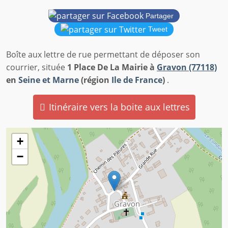
Partager
Tweet
Boîte aux lettre de rue permettant de déposer son
courrier, située
1 Place De La Mairie à
Gravon (77118)
en
Seine et Marne
(région
Ile de France
)
.
Itinéraire vers la boite aux lettres
+
−