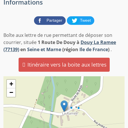
Informations
Partager
Tweet
Boîte aux lettre de rue permettant de déposer son
courrier, située
1 Route De Douy à
Douy La Ramee
(77139)
en
Seine et Marne
(région
Ile de France
)
.
Itinéraire vers la boite aux lettres
+
−