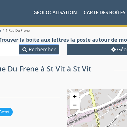
GÉOLOCALISATION
CARTE DES BOÎTES
t
1 Rue Du Frene
Trouver la boite aux lettres la poste autour de mo
Rechercher
Géol
e Du Frene à St Vit à St Vit
+
−
Tweet