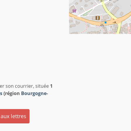
er son courrier, située
1
s
(région
Bourgogne-
 aux lettres