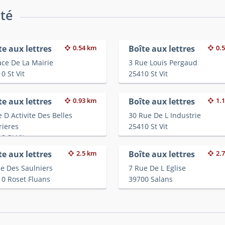
ité
te aux lettres
0.54 km
Boîte aux lettres
0.
ace De La Mairie
3 Rue Louis Pergaud
0 St Vit
25410 St Vit
te aux lettres
0.93 km
Boîte aux lettres
1.
 D Activite Des Belles
30 Rue De L Industrie
rieres
25410 St Vit
0 St Vit
te aux lettres
2.5 km
Boîte aux lettres
2.
e Des Saulniers
7 Rue De L Eglise
0 Roset Fluans
39700 Salans