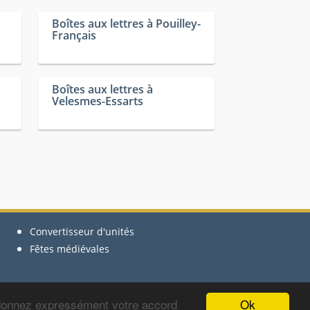
Boîtes aux lettres à Pouilley-
Français
Boîtes aux lettres à
Velesmes-Essarts
Convertisseur d'unités
Fêtes médiévales
Ok
 donnez expressément votre accord