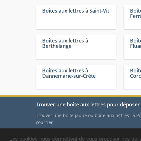
Boîtes aux lettres à Saint-Vit
Boît
Ferr
Boîtes aux lettres à
Boît
Berthelange
Flua
Boîtes aux lettres à
Boît
Dannemarie-sur-Crète
Cor
Trouver une boîte aux lettres pour déposer 
Trouver une boîte jaune ou boîte aux lettres La 
courrier
Les cookies nous permettent de vous proposer nos serv