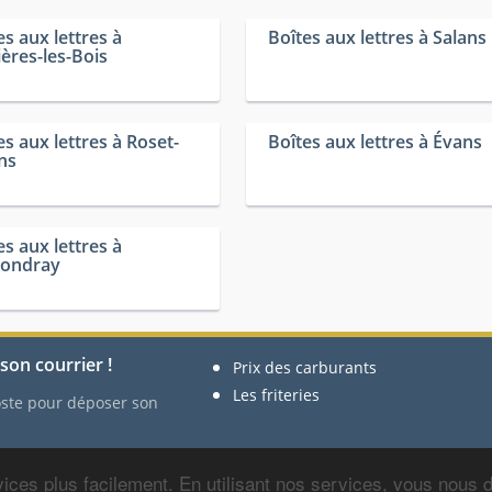
es aux lettres à
Boîtes aux lettres à Salans
ières-les-Bois
es aux lettres à Roset-
Boîtes aux lettres à Évans
ns
es aux lettres à
condray
son courrier !
Prix des carburants
Les friteries
Poste pour déposer son
ices plus facilement. En utilisant nos services, vous nous