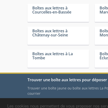
Boîtes aux lettres à
Boît
Courcelles-en-Bassée
Maro
Boîtes aux lettres à
Boît
Châtenay-sur-Seine
Mont
Boîtes aux lettres à La
Boît
Tombe
Éclu
Trouver une boîte aux lettres pour déposer 
Trouver une boîte jaune ou boîte aux lettres La 
courrier
Les cookies nous permettent de vous proposer nos serv