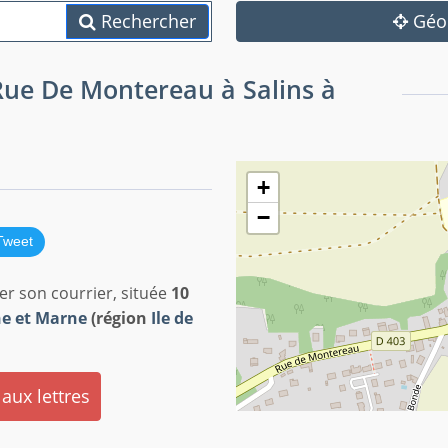
Rechercher
Géol
 Rue De Montereau à Salins à
+
−
Tweet
er son courrier, située
10
ne et Marne
(région
Ile de
 aux lettres