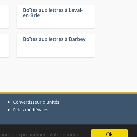
Boîtes aux lettres à Laval-
en-Brie
Boîtes aux lettres à Barbey
Convertisseur d'unités
Fêtes médiévales
Ok
 donnez expressément votre accord