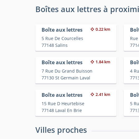
Boîtes aux lettres à proxim
Boîte aux lettres
0.22 km
Boî
5 Rue De Courcelles
Rue
77148 Salins
7714
Boîte aux lettres
1.84 km
Boî
7 Rue Du Grand Buisson
4 R
77130 St Germain Laval
7713
Boîte aux lettres
2.41 km
Boî
15 Rue D Heurtebise
5 Ru
77148 Laval En Brie
7713
Villes proches