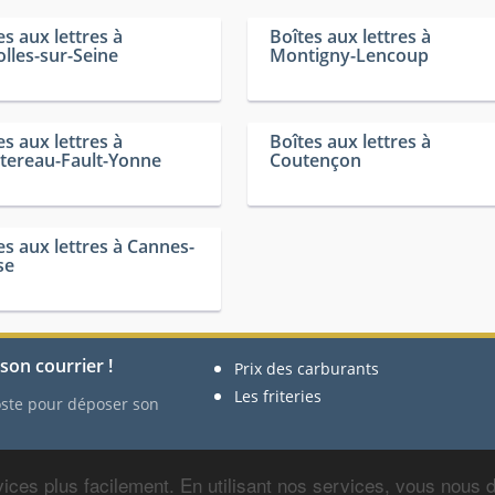
es aux lettres à
Boîtes aux lettres à
lles-sur-Seine
Montigny-Lencoup
es aux lettres à
Boîtes aux lettres à
ereau-Fault-Yonne
Coutençon
es aux lettres à Cannes-
se
son courrier !
Prix des carburants
Les friteries
Poste pour déposer son
ices plus facilement. En utilisant nos services, vous nous