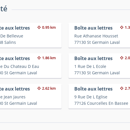
ité
te aux lettres
0.95 km
Boîte aux lettres
1.
 De Bellevue
Rue Athanase Housset
8 Salins
77130 St Germain Laval
te aux lettres
1.86 km
Boîte aux lettres
2.
ue Du Chateau D Eau
1 Rue De L Ecole
0 St Germain Laval
77130 St Germain Laval
te aux lettres
2.62 km
Boîte aux lettres
2.
e Jean Jaures
9 Rue De L Eglise
0 St Germain Laval
77126 Courcelles En Bassee