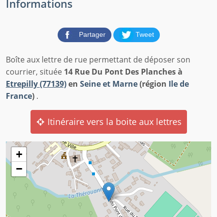
Informations
Partager
Tweet
Boîte aux lettre de rue permettant de déposer son
courrier, située
14 Rue Du Pont Des Planches à
Etrepilly (77139)
en
Seine et Marne
(région
Ile de
France
)
.
Itinéraire vers la boite aux lettres
+
−