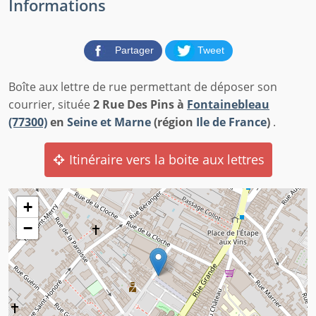
Informations
Partager
Tweet
Boîte aux lettre de rue permettant de déposer son
courrier, située
2 Rue Des Pins à
Fontainebleau
(77300)
en
Seine et Marne
(région
Ile de France
)
.
Itinéraire vers la boite aux lettres
+
−