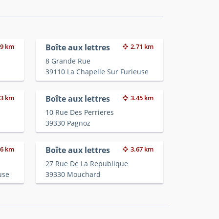
39 km
Boîte aux lettres
2.71 km
8 Grande Rue
39110 La Chapelle Sur Furieuse
43 km
Boîte aux lettres
3.45 km
10 Rue Des Perrieres
39330 Pagnoz
66 km
Boîte aux lettres
3.67 km
27 Rue De La Republique
use
39330 Mouchard