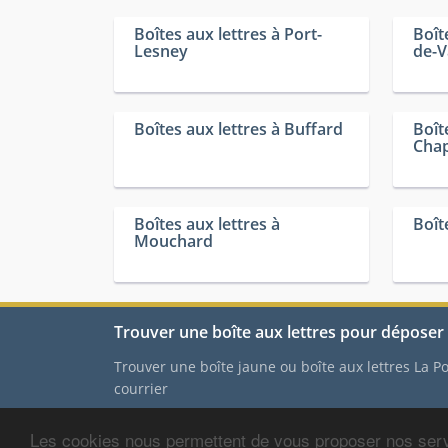
Boîtes aux lettres à Port-
Boît
Lesney
de-V
Boîtes aux lettres à Buffard
Boît
Chap
Boîtes aux lettres à
Boît
Mouchard
Trouver une boîte aux lettres pour déposer 
Trouver une boîte jaune ou boîte aux lettres La 
courrier
Les cookies nous permettent de vous proposer nos serv