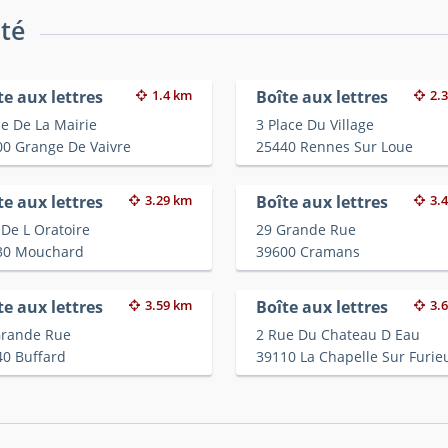
ité
te aux lettres
1.4 km
Boîte aux lettres
2.
e De La Mairie
3 Place Du Village
00 Grange De Vaivre
25440 Rennes Sur Loue
te aux lettres
3.29 km
Boîte aux lettres
3.
De L Oratoire
29 Grande Rue
30 Mouchard
39600 Cramans
te aux lettres
3.59 km
Boîte aux lettres
3.
Grande Rue
2 Rue Du Chateau D Eau
40 Buffard
39110 La Chapelle Sur Furie