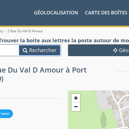
GÉOLOCALISATION
CARTE DES BOÎTES
ey
2 Rue Du Val D Amour
Trouver la boite aux lettres la poste autour de mo
Rechercher
Géol
Rue Du Val D Amour à Port
)
+
−
Tweet