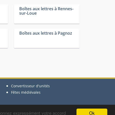
Boîtes aux lettres à Rennes-
sur-Loue
Boîtes aux lettres à Pagnoz
Convertisseur d'unités
Fêtes médiévales
Ok
 donnez expressément votre accord