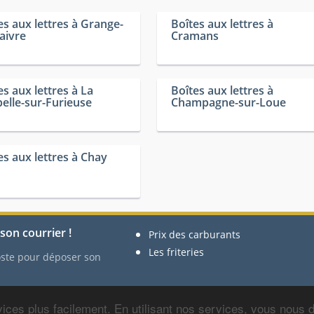
es aux lettres à Grange-
Boîtes aux lettres à
aivre
Cramans
es aux lettres à La
Boîtes aux lettres à
elle-sur-Furieuse
Champagne-sur-Loue
es aux lettres à Chay
son courrier !
Prix des carburants
Les friteries
Poste pour déposer son
ices plus facilement. En utilisant nos services, vous nous