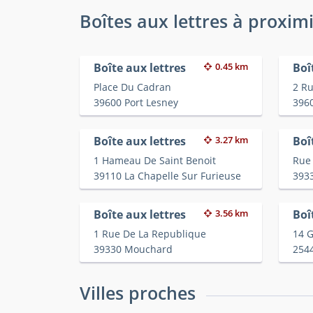
Boîtes aux lettres à proxim
Boîte aux lettres
0.45 km
Boî
Place Du Cadran
2 Ru
39600 Port Lesney
396
Boîte aux lettres
3.27 km
Boî
1 Hameau De Saint Benoit
Rue 
39110 La Chapelle Sur Furieuse
393
Boîte aux lettres
3.56 km
Boî
1 Rue De La Republique
14 
39330 Mouchard
254
Villes proches