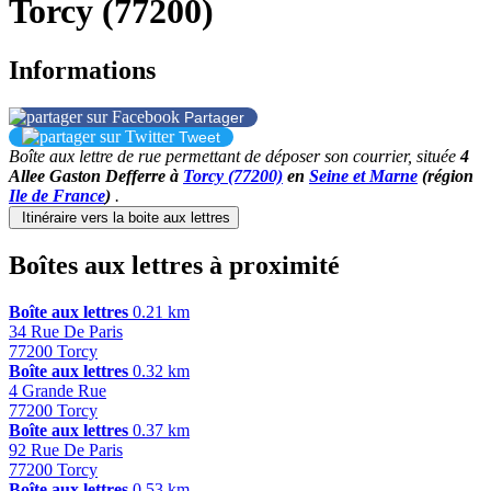
Torcy (77200)
Informations
Partager
Tweet
Boîte aux lettre de rue permettant de déposer son courrier, située
4
Allee Gaston Defferre à
Torcy (77200)
en
Seine et Marne
(région
Ile de France
)
.
Itinéraire vers la boite aux lettres
Leaflet
+
Boîtes aux lettres à proximité
−
Boîte aux lettres
0.21 km
34 Rue De Paris
77200 Torcy
Boîte aux lettres
0.32 km
4 Grande Rue
77200 Torcy
Boîte aux lettres
0.37 km
92 Rue De Paris
77200 Torcy
Boîte aux lettres
0.53 km