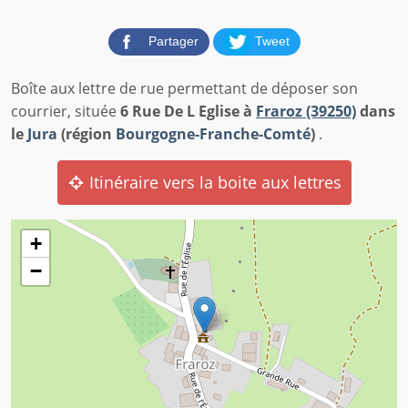
Partager
Tweet
Boîte aux lettre de rue permettant de déposer son
courrier, située
6 Rue De L Eglise à
Fraroz (39250)
dans
le
Jura
(région
Bourgogne-Franche-Comté
)
.
Itinéraire vers la boite aux lettres
+
−