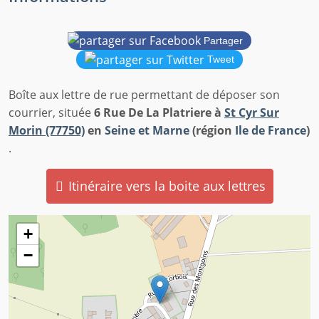
Partager
Tweet
Boîte aux lettre de rue permettant de déposer son
courrier, située
6 Rue De La Platriere à
St Cyr Sur
Morin (77750)
en
Seine et Marne
(région
Ile de France
)
.
Itinéraire vers la boite aux lettres
+
−