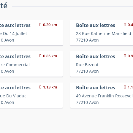
ité
te aux lettres
0.39 km
Boîte aux lettres
0.
e Du 14 Juillet
28 Rue Katherine Mansfield
10 Avon
77210 Avon
te aux lettres
0.85 km
Boîte aux lettres
0.
tre Commercial
Rue Bezout
10 Avon
77210 Avon
te aux lettres
1.13 km
Boîte aux lettres
1.
Rue Du Viaduc
49 Avenue Franklin Roosevel
10 Avon
77210 Avon