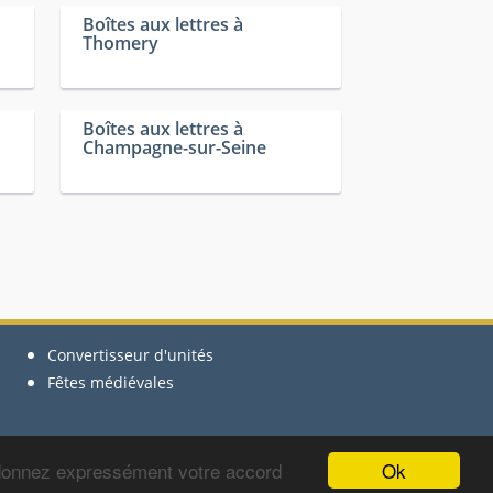
Boîtes aux lettres à
Thomery
Boîtes aux lettres à
Champagne-sur-Seine
Convertisseur d'unités
Fêtes médiévales
Ok
 donnez expressément votre accord
le groupe La Poste - Copyright © 2012-2024 BoitesLettres.com