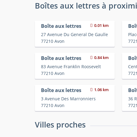
Boîtes aux lettres à proxim
Boîte aux lettres
0.01 km
Boî
27 Avenue Du General De Gaulle
Plac
77210 Avon
772
Boîte aux lettres
0.84 km
Boî
83 Avenue Franklin Roosevelt
Cen
77210 Avon
772
Boîte aux lettres
1.06 km
Boî
3 Avenue Des Marronniers
36 
77210 Avon
772
Villes proches