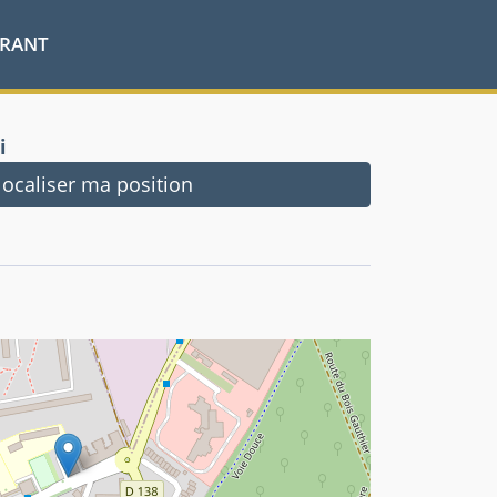
URANT
i
ocaliser ma position