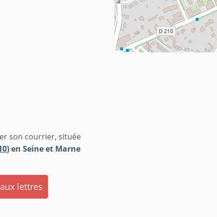
r son courrier, située
10)
en
Seine et Marne
 aux lettres