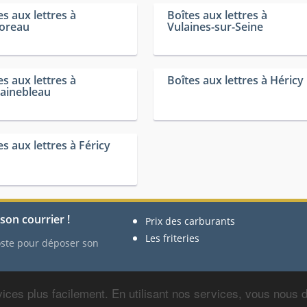
es aux lettres à
Boîtes aux lettres à
oreau
Vulaines-sur-Seine
es aux lettres à
Boîtes aux lettres à Héricy
ainebleau
es aux lettres à Féricy
son courrier !
Prix des carburants
Les friteries
Poste pour déposer son
ices plus facilement. En utilisant nos services, vous nous
Ce site n'a aucun lien avec 