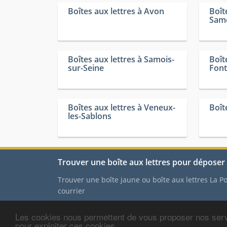
Boîtes aux lettres à Avon
Boît
Sam
Boîtes aux lettres à Samois-
Boît
sur-Seine
Font
Boîtes aux lettres à Veneux-
Boît
les-Sablons
Trouver une boîte aux lettres pour déposer 
Trouver une boîte jaune ou boîte aux lettres La 
courrier
Les cookies nous permettent de vous proposer nos serv
Contact
-
Mentions
pour exploiter ces cookies.