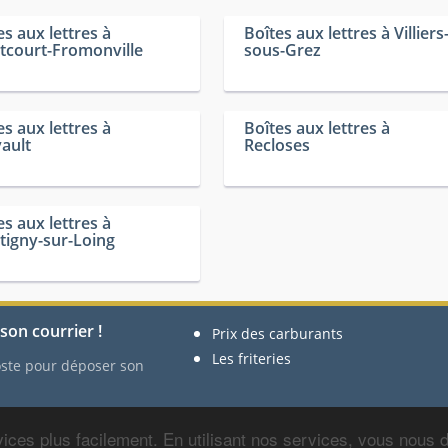
es aux lettres à
Boîtes aux lettres à Villiers
court-Fromonville
sous-Grez
es aux lettres à
Boîtes aux lettres à
ault
Recloses
es aux lettres à
igny-sur-Loing
son courrier !
Prix des carburants
Les friteries
Poste pour déposer son
ices plus facilement. En utilisant nos services, vous nous