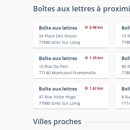
Boîtes aux lettres à proxim
Boîte aux lettres
0.98 km
Boî
24 Place Des Noues
19 
77880 Grez Sur Loing
7788
Boîte aux lettres
1.35 km
Boî
10 Rue Du Parc
86 
77140 Montcourt Fromonville
7788
Boîte aux lettres
1.62 km
Boî
47 Rue Victor Hugo
8 Ru
77880 Grez Sur Loing
771
Villes proches