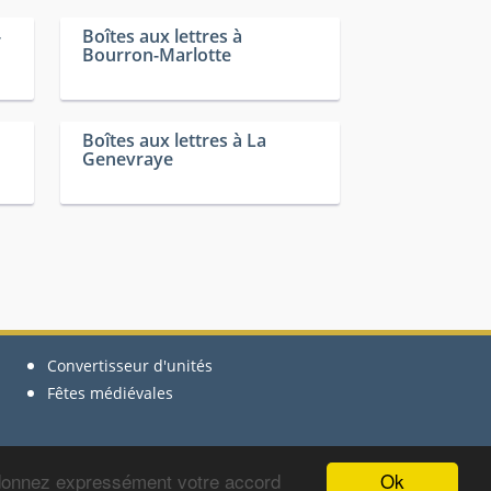
-
Boîtes aux lettres à
Bourron-Marlotte
Boîtes aux lettres à La
Genevraye
Convertisseur d'unités
Fêtes médiévales
Ok
 donnez expressément votre accord