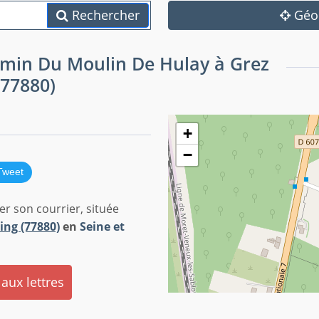
Rechercher
Géol
hemin Du Moulin De Hulay à Grez
(77880)
+
−
Tweet
r son courrier, située
ing (77880)
en
Seine et
 aux lettres