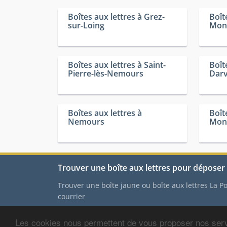
Boîtes aux lettres à Grez-
Boît
sur-Loing
Mont
Boîtes aux lettres à Saint-
Boît
Pierre-lès-Nemours
Darv
Boîtes aux lettres à
Boît
Nemours
Mont
Trouver une boîte aux lettres pour déposer 
Trouver une boîte jaune ou boîte aux lettres La 
courrier
Les cookies nous permettent de vous proposer nos serv