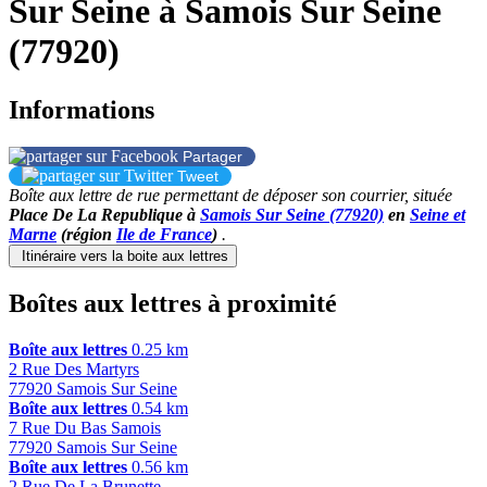
Sur Seine à Samois Sur Seine
(77920)
Informations
Partager
Tweet
Boîte aux lettre de rue permettant de déposer son courrier, située
Place De La Republique à
Samois Sur Seine (77920)
en
Seine et
Marne
(région
Ile de France
)
.
Itinéraire vers la boite aux lettres
Leaflet
+
Boîtes aux lettres à proximité
−
Boîte aux lettres
0.25 km
2 Rue Des Martyrs
77920 Samois Sur Seine
Boîte aux lettres
0.54 km
7 Rue Du Bas Samois
77920 Samois Sur Seine
Boîte aux lettres
0.56 km
2 Rue De La Brunette