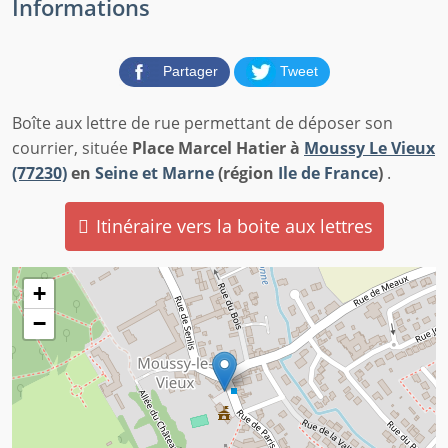
Informations
Partager
Tweet
Boîte aux lettre de rue permettant de déposer son
courrier, située
Place Marcel Hatier à
Moussy Le Vieux
(77230)
en
Seine et Marne
(région
Ile de France
)
.
Itinéraire vers la boite aux lettres
+
−