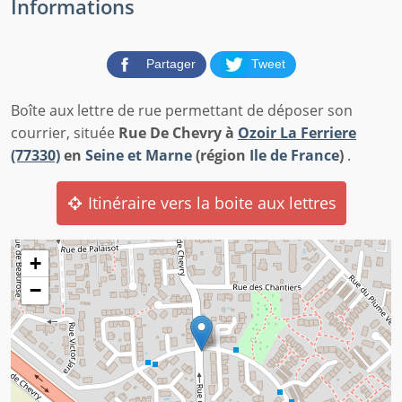
Informations
Partager
Tweet
Boîte aux lettre de rue permettant de déposer son
courrier, située
Rue De Chevry à
Ozoir La Ferriere
(77330)
en
Seine et Marne
(région
Ile de France
)
.
Itinéraire vers la boite aux lettres
+
−