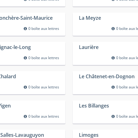
Jonchère-Saint-Maurice
La Meyze
0 boîte aux lettres
0 boîte aux l
ignac-le-Long
Laurière
0 boîte aux lettres
0 boîte aux l
Chalard
Le Châtenet-en-Dognon
0 boîte aux lettres
0 boîte aux l
Vigen
Les Billanges
0 boîte aux lettres
0 boîte aux l
 Salles-Lavauguyon
Limoges