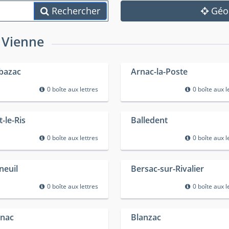
Rechercher
Géol
 Vienne
bazac
Arnac-la-Poste
0 boîte aux lettres
0 boîte aux l
-le-Ris
Balledent
0 boîte aux lettres
0 boîte aux l
neuil
Bersac-sur-Rivalier
0 boîte aux lettres
0 boîte aux l
nac
Blanzac