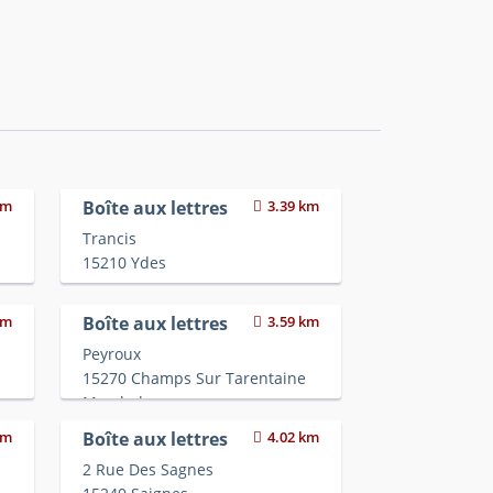
km
Boîte aux lettres
3.39 km
Trancis
15210 Ydes
km
Boîte aux lettres
3.59 km
Peyroux
15270 Champs Sur Tarentaine
Marchal
km
Boîte aux lettres
4.02 km
2 Rue Des Sagnes