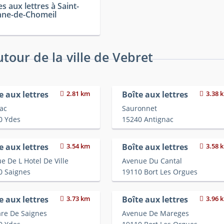
es aux lettres à Saint-
nne-de-Chomeil
utour de la ville de Vebret
e aux lettres
2.81 km
Boîte aux lettres
3.38 
ac
Sauronnet
0 Ydes
15240 Antignac
e aux lettres
3.54 km
Boîte aux lettres
3.58 
e De L Hotel De Ville
Avenue Du Cantal
0 Saignes
19110 Bort Les Orgues
e aux lettres
3.73 km
Boîte aux lettres
3.96 
are De Saignes
Avenue De Mareges