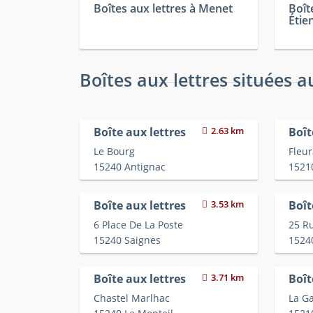
Boîtes aux lettres à Menet
Boît
Étie
Boîtes aux lettres situées a
Boîte aux lettres
2.63 km
Boît
Le Bourg
Fleur
15240 Antignac
1521
Boîte aux lettres
3.53 km
Boît
6 Place De La Poste
25 Ru
15240 Saignes
1524
Boîte aux lettres
3.71 km
Boît
Chastel Marlhac
La G