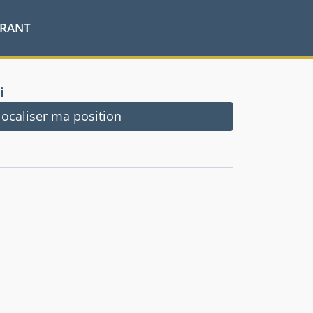
URANT
i
ocaliser ma position