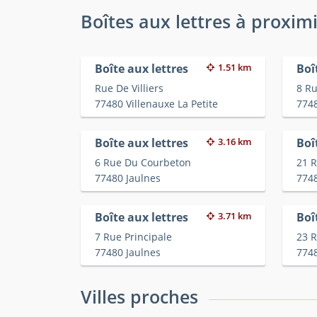
Boîtes aux lettres à proxim
Boîte aux lettres
1.51 km
Boî
Rue De Villiers
8 Ru
77480 Villenauxe La Petite
7748
Boîte aux lettres
3.16 km
Boî
6 Rue Du Courbeton
21 R
77480 Jaulnes
7748
Boîte aux lettres
3.71 km
Boî
7 Rue Principale
23 
77480 Jaulnes
7748
Villes proches