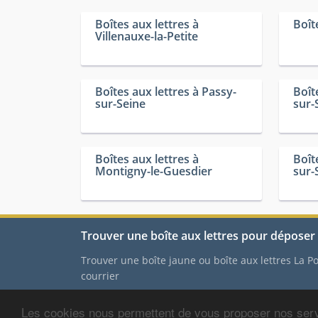
Boîtes aux lettres à
Boît
Villenauxe-la-Petite
Boîtes aux lettres à Passy-
Boît
sur-Seine
sur-
Boîtes aux lettres à
Boît
Montigny-le-Guesdier
sur-
Trouver une boîte aux lettres pour déposer 
Trouver une boîte jaune ou boîte aux lettres La 
courrier
Les cookies nous permettent de vous proposer nos serv