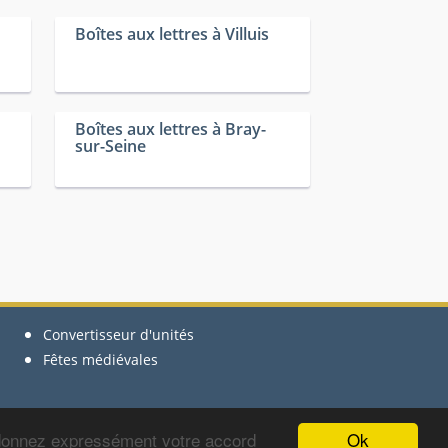
Boîtes aux lettres à Villuis
Boîtes aux lettres à Bray-
sur-Seine
Convertisseur d'unités
Fêtes médiévales
Ok
 donnez expressément votre accord