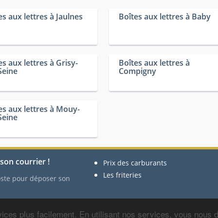
es aux lettres à Jaulnes
Boîtes aux lettres à Baby
es aux lettres à Grisy-
Boîtes aux lettres à
Seine
Compigny
es aux lettres à Mouy-
Seine
son courrier !
Prix des carburants
Les friteries
Poste pour déposer son
ices plus facilement. En utilisant nos services, vous nous