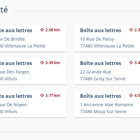
ité
te aux lettres
2.08 km
Boîte aux lettres
2.
e De Briotte
10 Rue De Passy
0 Villenauxe La Petite
77480 Villenauxe La Petite
te aux lettres
3.39 km
Boîte aux lettres
3.
ue Des Forges
22 Grande Rue
0 Villuis
77480 Grisy Sur Seine
te aux lettres
3.77 km
Boîte aux lettres
4.
Rue De Noyen
1 Ancienne Voie Romaine
0 Villuis
77480 Mouy Sur Seine