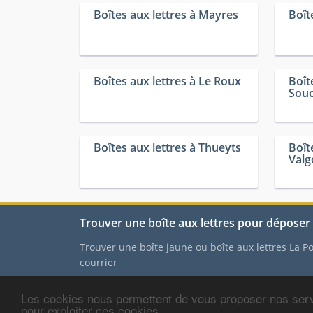
Boîtes aux lettres à Mayres
Boît
Boîtes aux lettres à Le Roux
Boît
Sou
Boîtes aux lettres à Thueyts
Boît
Valg
Trouver une boîte aux lettres pour déposer 
Trouver une boîte jaune ou boîte aux lettres La 
courrier
Les cookies nous permettent de vous proposer nos serv
Contact
-
Mentions
pour exploiter ces cookies.