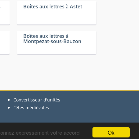
-
Boîtes aux lettres à Astet
Boîtes aux lettres à
Montpezat-sous-Bauzon
Convertisseur d'unités
Fêtes médiévales
Ok
 donnez expressément votre accord
le groupe La Poste - Copyright © 2012-2024 BoitesLettres.com