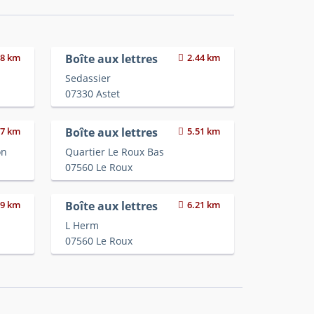
88 km
Boîte aux lettres
2.44 km
Sedassier
07330 Astet
27 km
Boîte aux lettres
5.51 km
on
Quartier Le Roux Bas
07560 Le Roux
79 km
Boîte aux lettres
6.21 km
L Herm
07560 Le Roux