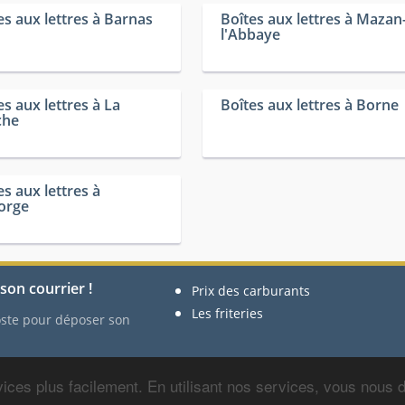
es aux lettres à Barnas
Boîtes aux lettres à Mazan
l'Abbaye
es aux lettres à La
Boîtes aux lettres à Borne
che
es aux lettres à
orge
son courrier !
Prix des carburants
Les friteries
Poste pour déposer son
ices plus facilement. En utilisant nos services, vous nous
Ce site n'a aucun lien avec 