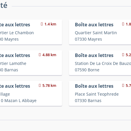
ité
te aux lettres
1.4 km
Boîte aux lettres
1.
rtier Le Chambon
Quartier Saint Martin
30 Mayres
07330 Mayres
te aux lettres
4.88 km
Boîte aux lettres
5.
rtier Lamothe
Station De La Croix De Bauz
30 Barnas
07590 Borne
te aux lettres
5.78 km
Boîte aux lettres
5.
illage
Place Saint Teophrede
10 Mazan L Abbaye
07330 Barnas