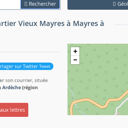
Rechercher
Géol
artier Vieux Mayres à Mayres à
+
−
Tweet
r son courrier, située
n
Ardèche
(région
 aux lettres