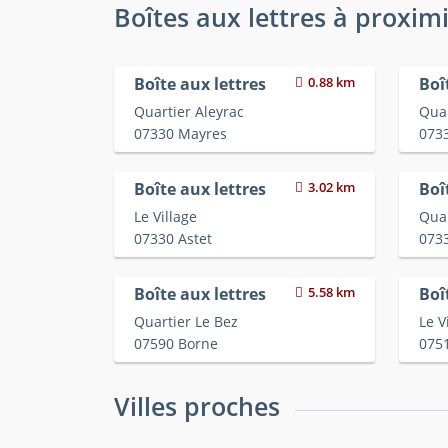
Boîtes aux lettres à proxim
Boîte aux lettres
0.88 km
Boî
Quartier Aleyrac
Qua
07330 Mayres
073
Boîte aux lettres
3.02 km
Boî
Le Village
Qua
07330 Astet
073
Boîte aux lettres
5.58 km
Boî
Quartier Le Bez
Le V
07590 Borne
075
Villes proches